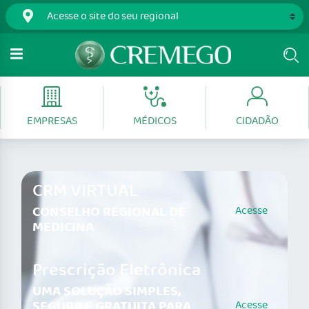
EMPRESAS
MÉDICOS
CIDADÃO
CRM VIRTUAL
CONSELHO REGIONAL DE
Acesse
MEDICINA
Prescrição Eletrônica
UMA SOLUÇÃO SIMPLES,
SEGURA E GRATUITA PARA
Acesse