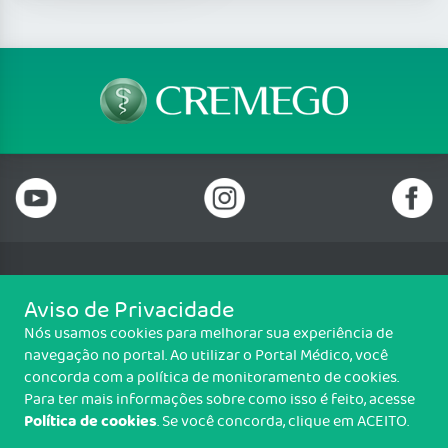
Telefone: (62) 3250 4900
Aviso de Privacidade
Email: cremego@cremego.org.br
Nós usamos cookies para melhorar sua experiência de
Rua T-28, N° 245, Qd. 24, Lotes 19 e 20, Setor Bueno, Goiânia/GO - CEP:
navegação no portal. Ao utilizar o Portal Médico, você
74210-040
concorda com a política de monitoramento de cookies.
Horário de funcionamento: Segunda a Sexta - 08h00 às 18h00
Para ter mais informações sobre como isso é feito, acesse
Política de cookies
. Se você concorda, clique em ACEITO.
Copyright CREMEGO. Todos os direitos reservados.