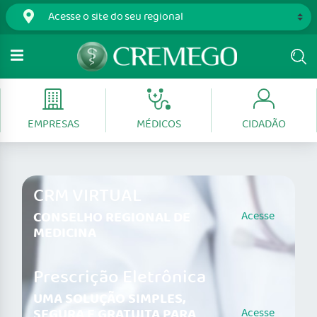
EMPRESAS
MÉDICOS
CIDADÃO
CRM VIRTUAL
CONSELHO REGIONAL DE
Acesse
MEDICINA
Prescrição Eletrônica
UMA SOLUÇÃO SIMPLES,
SEGURA E GRATUITA PARA
Acesse