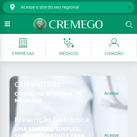
EMPRESAS
MÉDICOS
CIDADÃO
CRM VIRTUAL
CONSELHO REGIONAL DE
Acesse
MEDICINA
Prescrição Eletrônica
UMA SOLUÇÃO SIMPLES,
SEGURA E GRATUITA PARA
Acesse