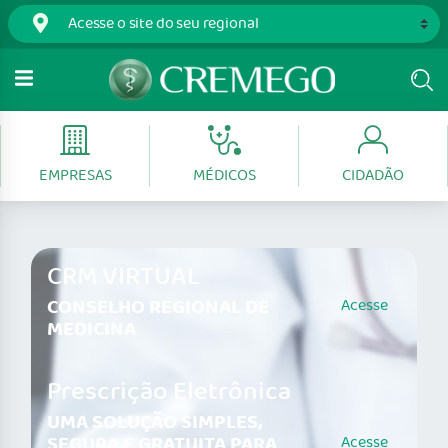
EMPRESAS
MÉDICOS
CIDADÃO
CRM VIRTUAL
CONSELHO REGIONAL DE
Acesse
MEDICINA
Prescrição Eletrônica
UMA SOLUÇÃO SIMPLES,
SEGURA E GRATUITA PARA
Acesse