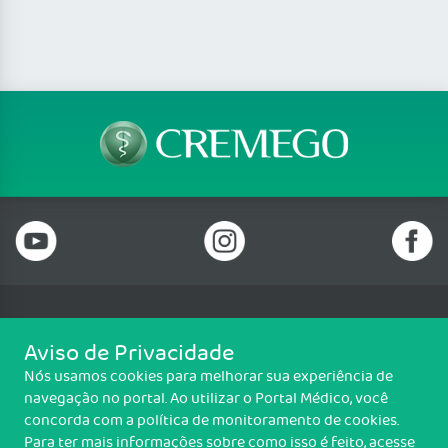
Telefone: (62) 3250 4900
Aviso de Privacidade
Email: cremego@cremego.org.br
Nós usamos cookies para melhorar sua experiência de
Rua T-28, N° 245, Qd. 24, Lotes 19 e 20, Setor Bueno, Goiânia/GO - CEP:
navegação no portal. Ao utilizar o Portal Médico, você
74210-040
concorda com a política de monitoramento de cookies.
Horário de funcionamento: Segunda a Sexta - 08h00 às 18h00
Para ter mais informações sobre como isso é feito, acesse