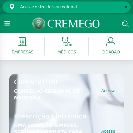
EMPRESAS
MÉDICOS
CIDADÃO
CRM VIRTUAL
CONSELHO REGIONAL DE
Acesse
MEDICINA
Prescrição Eletrônica
UMA SOLUÇÃO SIMPLES,
SEGURA E GRATUITA PARA
Acesse