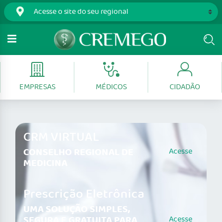
EMPRESAS
MÉDICOS
CIDADÃO
CRM VIRTUAL
CONSELHO REGIONAL DE
Acesse
MEDICINA
Prescrição Eletrônica
UMA SOLUÇÃO SIMPLES,
SEGURA E GRATUITA PARA
Acesse