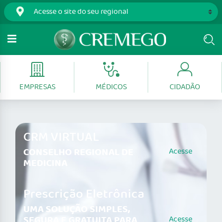
EMPRESAS
MÉDICOS
CIDADÃO
CRM VIRTUAL
CONSELHO REGIONAL DE
Acesse
MEDICINA
Prescrição Eletrônica
UMA SOLUÇÃO SIMPLES,
SEGURA E GRATUITA PARA
Acesse