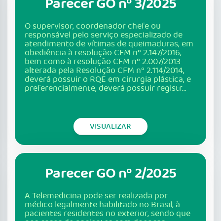
Parecer GO nº 3/2025
O supervisor, coordenador chefe ou
responsável pelo serviço especializado de
atendimento de vítimas de queimaduras, em
obediência à resolução CFM nº 2.147/2016,
bem como à resolução CFM nº 2.007/2013
alterada pela Resolução CFM nº 2.114/2014,
deverá possuir o RQE em cirurgia plástica, e
preferencialmente, deverá possuir registr...
VISUALIZAR
Parecer GO nº 2/2025
A Telemedicina pode ser realizada por
médico legalmente habilitado no Brasil, à
pacientes residentes no exterior, sendo que