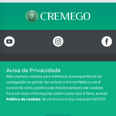
Telefone: (62) 3250 4900
Aviso de Privacidade
Email: cremego@cremego.org.br
Nós usamos cookies para melhorar sua experiência de
Rua T-28, N° 245, Qd. 24, Lotes 19 e 20, Setor Bueno, Goiânia/GO - CEP:
navegação no portal. Ao utilizar o Portal Médico, você
74210-040
concorda com a política de monitoramento de cookies.
Horário de funcionamento: Segunda a Sexta - 08h00 às 18h00
Para ter mais informações sobre como isso é feito, acesse
Política de cookies
. Se você concorda, clique em ACEITO.
Copyright CREMEGO. Todos os direitos reservados.
TRANSPARÊNCIA E PRESTAÇÃO DE