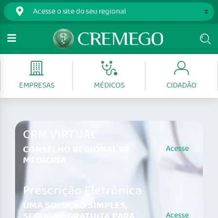
EMPRESAS
MÉDICOS
CIDADÃO
CRM VIRTUAL
CONSELHO REGIONAL DE
Acesse
MEDICINA
Prescrição Eletrônica
UMA SOLUÇÃO SIMPLES,
SEGURA E GRATUITA PARA
Acesse