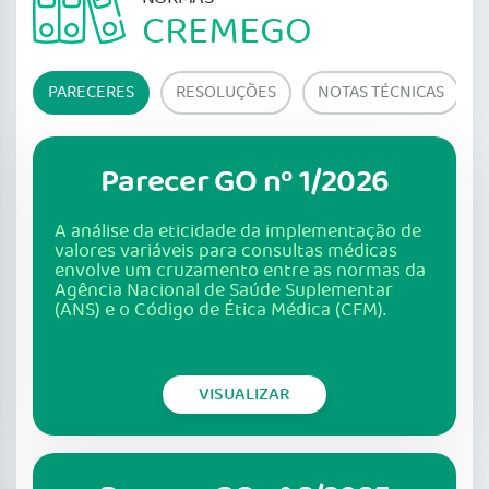
CREMEGO
PARECERES
RESOLUÇÕES
NOTAS TÉCNICAS
Parecer GO nº 1/2026
A análise da eticidade da implementação de
valores variáveis para consultas médicas
envolve um cruzamento entre as normas da
Agência Nacional de Saúde Suplementar
(ANS) e o Código de Ética Médica (CFM).
VISUALIZAR