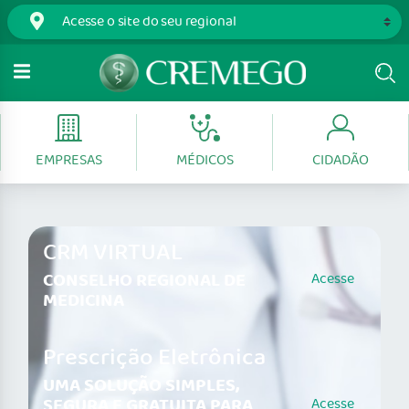
EMPRESAS
MÉDICOS
CIDADÃO
CRM VIRTUAL
CONSELHO REGIONAL DE
Acesse
MEDICINA
Prescrição Eletrônica
UMA SOLUÇÃO SIMPLES,
SEGURA E GRATUITA PARA
Acesse