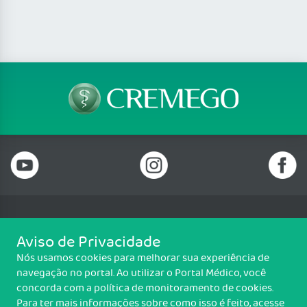
Telefone: (62) 3250 4900
Aviso de Privacidade
Email: cremego@cremego.org.br
Nós usamos cookies para melhorar sua experiência de
Rua T-28, N° 245, Qd. 24, Lotes 19 e 20, Setor Bueno, Goiânia/GO - CEP:
navegação no portal. Ao utilizar o Portal Médico, você
74210-040
concorda com a política de monitoramento de cookies.
Horário de funcionamento: Segunda a Sexta - 08h00 às 18h00
Para ter mais informações sobre como isso é feito, acesse