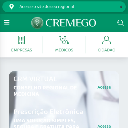
EMPRESAS
MÉDICOS
CIDADÃO
CRM VIRTUAL
CONSELHO REGIONAL DE
Acesse
MEDICINA
Prescrição Eletrônica
UMA SOLUÇÃO SIMPLES,
SEGURA E GRATUITA PARA
Acesse