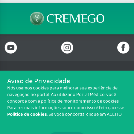
Telefone: (62) 3250 4900
Aviso de Privacidade
Email: cremego@cremego.org.br
Nós usamos cookies para melhorar sua experiência de
Rua T-28, N° 245, Qd. 24, Lotes 19 e 20, Setor Bueno, Goiânia/GO - CEP:
navegação no portal. Ao utilizar o Portal Médico, você
74210-040
concorda com a política de monitoramento de cookies.
Horário de funcionamento: Segunda a Sexta - 08h00 às 18h00
Para ter mais informações sobre como isso é feito, acesse
Política de cookies
. Se você concorda, clique em ACEITO.
Copyright CREMEGO. Todos os direitos reservados.
TRANSPARÊNCIA E PRESTAÇÃO DE