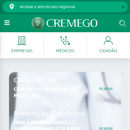
EMPRESAS
MÉDICOS
CIDADÃO
CRM VIRTUAL
CONSELHO REGIONAL DE
Acesse
MEDICINA
Prescrição Eletrônica
UMA SOLUÇÃO SIMPLES,
SEGURA E GRATUITA PARA
Acesse