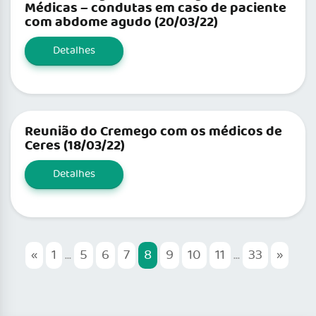
Médicas – condutas em caso de paciente
com abdome agudo (20/03/22)
Detalhes
Reunião do Cremego com os médicos de
Ceres (18/03/22)
Detalhes
«
1
...
5
6
7
8
9
10
11
...
33
»