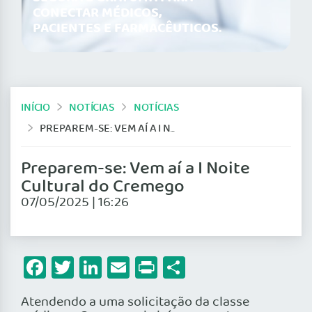
CONECTAR MÉDICOS,
PACIENTES E FARMACÊUTICOS.
INÍCIO
NOTÍCIAS
NOTÍCIAS
PREPAREM-SE: VEM AÍ A I NOITE CULTURAL DO CREMEGO
Preparem-se: Vem aí a I Noite
Cultural do Cremego
07/05/2025 | 16:26
Facebook
Twitter
LinkedIn
Email
Print
Share
Atendendo a uma solicitação da classe