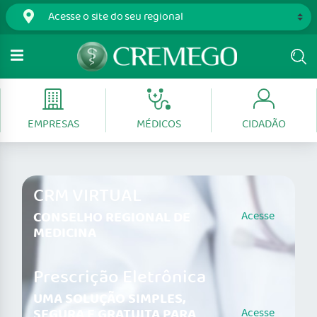
EMPRESAS
MÉDICOS
CIDADÃO
CRM VIRTUAL
CONSELHO REGIONAL DE
Acesse
MEDICINA
Prescrição Eletrônica
UMA SOLUÇÃO SIMPLES,
SEGURA E GRATUITA PARA
Acesse