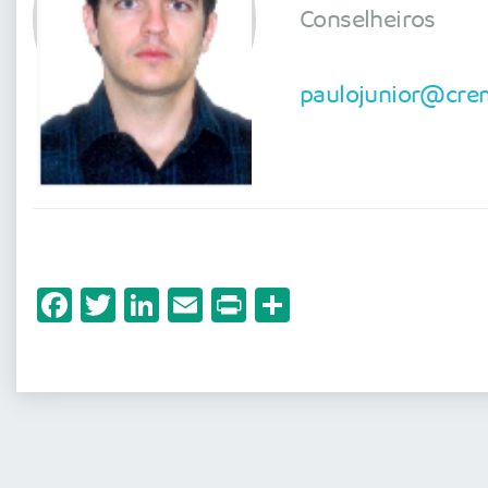
Conselheiros
paulojunior@crem
Facebook
Twitter
LinkedIn
Email
Print
Share