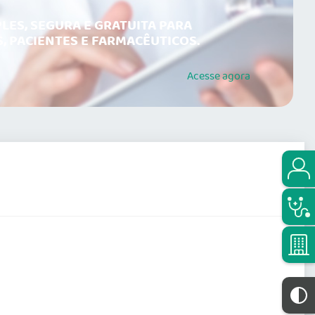
LES, SEGURA E GRATUITA PARA
, PACIENTES E FARMACÊUTICOS.
Acesse
agora