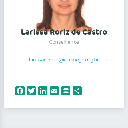
Larissa Roriz de Castro
Conselheiros
larissacastro@cremego.org.br
Facebook
Twitter
LinkedIn
Email
Print
Share