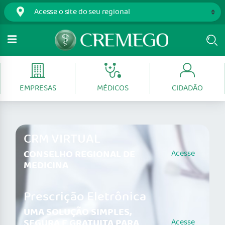
EMPRESAS
MÉDICOS
CIDADÃO
CRM VIRTUAL
CONSELHO REGIONAL DE
Acesse
MEDICINA
Prescrição Eletrônica
UMA SOLUÇÃO SIMPLES,
SEGURA E GRATUITA PARA
Acesse