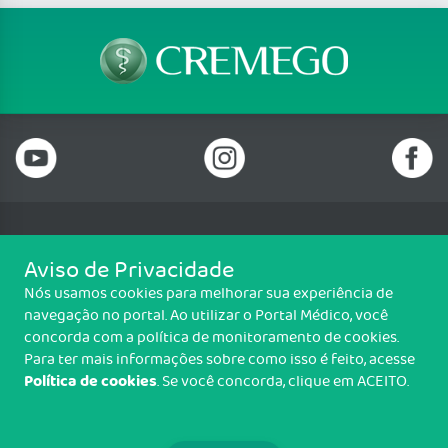
Telefone: (62) 3250 4900
Aviso de Privacidade
Email: cremego@cremego.org.br
Nós usamos cookies para melhorar sua experiência de
Rua T-28, N° 245, Qd. 24, Lotes 19 e 20, Setor Bueno, Goiânia/GO - CEP:
navegação no portal. Ao utilizar o Portal Médico, você
74210-040
concorda com a política de monitoramento de cookies.
Horário de funcionamento: Segunda a Sexta - 08h00 às 18h00
Para ter mais informações sobre como isso é feito, acesse
Política de cookies
. Se você concorda, clique em ACEITO.
Copyright CREMEGO. Todos os direitos reservados.
TRANSPARÊNCIA E PRESTAÇÃO DE