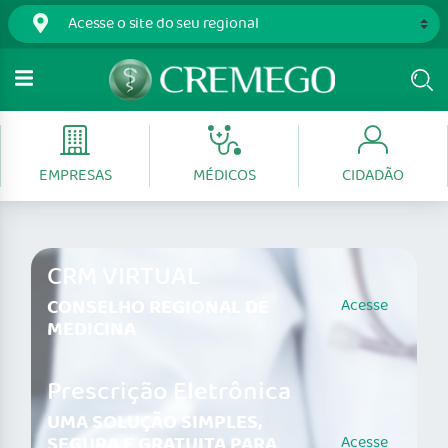
EMPRESAS
MÉDICOS
CIDADÃO
CRM VIRTUAL
CONSELHO REGIONAL DE
Acesse
MEDICINA
Prescrição Eletrônica
UMA SOLUÇÃO SIMPLES,
SEGURA E GRATUITA PARA
Acesse