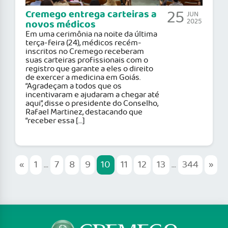
25
Cremego entrega carteiras a
JUN
2025
novos médicos
Em uma cerimônia na noite da última
terça-feira (24), médicos recém-
inscritos no Cremego receberam
suas carteiras profissionais com o
registro que garante a eles o direito
de exercer a medicina em Goiás.
“Agradeçam a todos que os
incentivaram e ajudaram a chegar até
aqui”, disse o presidente do Conselho,
Rafael Martinez, destacando que
“receber essa […]
«
1
...
7
8
9
10
11
12
13
...
344
»