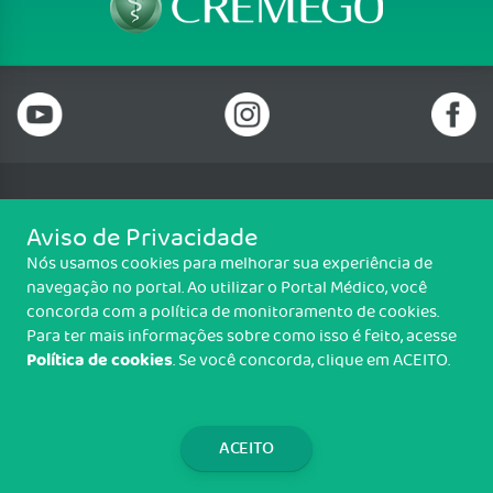
Telefone: (62) 3250 4900
Aviso de Privacidade
Email: cremego@cremego.org.br
Nós usamos cookies para melhorar sua experiência de
Rua T-28, N° 245, Qd. 24, Lotes 19 e 20, Setor Bueno, Goiânia/GO - CEP:
navegação no portal. Ao utilizar o Portal Médico, você
74210-040
concorda com a política de monitoramento de cookies.
Horário de funcionamento: Segunda a Sexta - 08h00 às 18h00
Para ter mais informações sobre como isso é feito, acesse
Política de cookies
. Se você concorda, clique em ACEITO.
Copyright CREMEGO. Todos os direitos reservados.
TRANSPARÊNCIA E PRESTAÇÃO DE
CONTAS
ACEITO