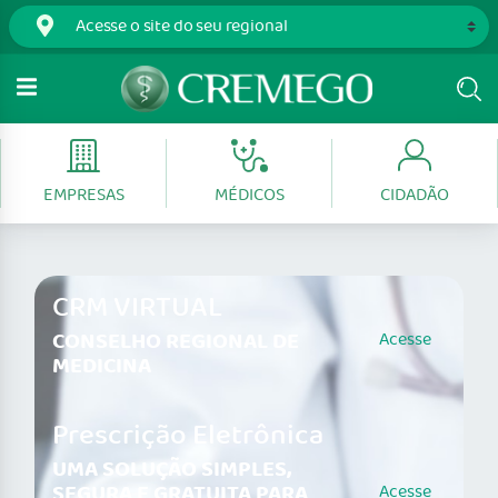
EMPRESAS
MÉDICOS
CIDADÃO
CRM VIRTUAL
CONSELHO REGIONAL DE
Acesse
MEDICINA
Prescrição Eletrônica
UMA SOLUÇÃO SIMPLES,
SEGURA E GRATUITA PARA
Acesse