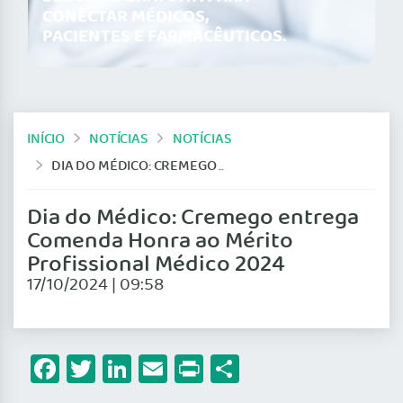
CONECTAR MÉDICOS,
PACIENTES E FARMACÊUTICOS.
INÍCIO
NOTÍCIAS
NOTÍCIAS
DIA DO MÉDICO: CREMEGO ENTREGA COMENDA HONRA AO MÉRITO PROFISSIONAL MÉDICO 2024
Dia do Médico: Cremego entrega
Comenda Honra ao Mérito
Profissional Médico 2024
17/10/2024 | 09:58
Facebook
Twitter
LinkedIn
Email
Print
Share