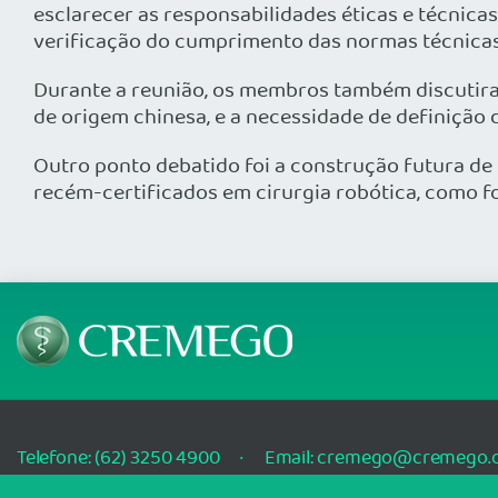
esclarecer as responsabilidades éticas e técnicas 
verificação do cumprimento das normas técnicas, 
Durante a reunião, os membros também discutir
de origem chinesa, e a necessidade de definição d
Outro ponto debatido foi a construção futura d
recém-certificados em cirurgia robótica, como f
Telefone: (62) 3250 4900
Email: cremego@cremego.o
Rua T-28, N° 245, Qd. 24, Lotes 19 e 20, Setor Bueno, Goiânia/GO - CEP: 742