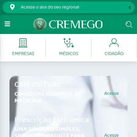
EMPRESAS
MÉDICOS
CIDADÃO
CRM VIRTUAL
CONSELHO REGIONAL DE
Acesse
MEDICINA
Prescrição Eletrônica
UMA SOLUÇÃO SIMPLES,
SEGURA E GRATUITA PARA
Acesse