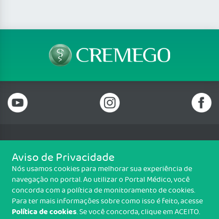
Telefone: (62) 3250 4900
Aviso de Privacidade
Email: cremego@cremego.org.br
Nós usamos cookies para melhorar sua experiência de
Rua T-28, N° 245, Qd. 24, Lotes 19 e 20, Setor Bueno, Goiânia/GO - CEP:
navegação no portal. Ao utilizar o Portal Médico, você
74210-040
concorda com a política de monitoramento de cookies.
Horário de funcionamento: Segunda a Sexta - 08h00 às 18h00
Para ter mais informações sobre como isso é feito, acesse
Política de cookies
. Se você concorda, clique em ACEITO.
Copyright CREMEGO. Todos os direitos reservados.