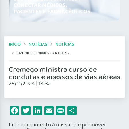
CONECTAR MÉDICOS,
PACIENTES E FARMACÊUTICOS.
INÍCIO
NOTÍCIAS
NOTÍCIAS
CREMEGO MINISTRA CURSO DE CONDUTAS E ACESSOS DE VIAS AÉREAS
Cremego ministra curso de
condutas e acessos de vias aéreas
25/11/2024 | 14:32
Facebook
Twitter
LinkedIn
Email
Print
Share
Em cumprimento à missão de promover