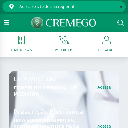
EMPRESAS
MÉDICOS
CIDADÃO
CRM VIRTUAL
CONSELHO REGIONAL DE
Acesse
MEDICINA
Prescrição Eletrônica
UMA SOLUÇÃO SIMPLES,
SEGURA E GRATUITA PARA
Acesse