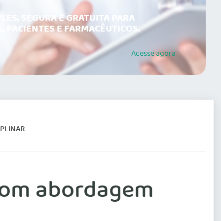
LES, SEGURA E GRATUITA PARA
, PACIENTES E FARMACÊUTICOS.
Acesse
agora
PLINAR
 com abordagem