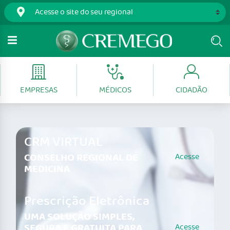
EMPRESAS
MÉDICOS
CIDADÃO
CRM VIRTUAL
CONSELHO REGIONAL DE
Acesse
MEDICINA
Prescrição Eletrônica
UMA SOLUÇÃO SIMPLES,
SEGURA E GRATUITA PARA
Acesse