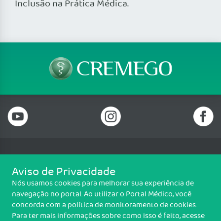
Inclusão na Prática Médica.
Telefone: (62) 3250 4900
Aviso de Privacidade
Email: cremego@cremego.org.br
Nós usamos cookies para melhorar sua experiência de
Rua T-28, N° 245, Qd. 24, Lotes 19 e 20, Setor Bueno, Goiânia/GO - CEP:
navegação no portal. Ao utilizar o Portal Médico, você
74210-040
concorda com a política de monitoramento de cookies.
Horário de funcionamento: Segunda a Sexta - 08h00 às 18h00
Para ter mais informações sobre como isso é feito, acesse