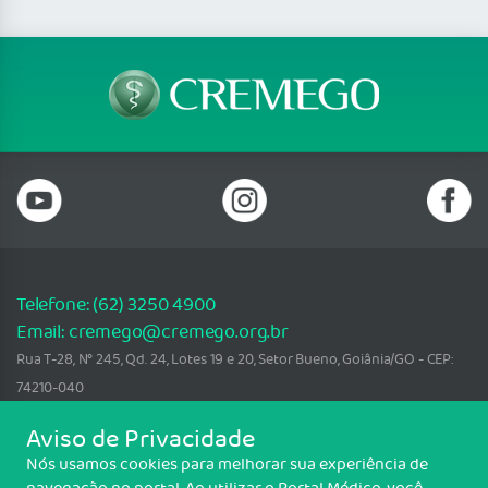
Telefone: (62) 3250 4900
Email: cremego@cremego.org.br
Rua T-28, N° 245, Qd. 24, Lotes 19 e 20, Setor Bueno, Goiânia/GO - CEP:
74210-040
Horário de funcionamento: Segunda a Sexta - 08h00 às 18h00
Aviso de Privacidade
Copyright CREMEGO. Todos os direitos reservados.
Nós usamos cookies para melhorar sua experiência de