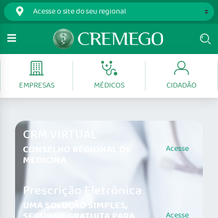
EMPRESAS
MÉDICOS
CIDADÃO
CRM VIRTUAL
CONSELHO REGIONAL DE
Acesse
MEDICINA
Prescrição Eletrônica
UMA SOLUÇÃO SIMPLES,
SEGURA E GRATUITA PARA
Acesse