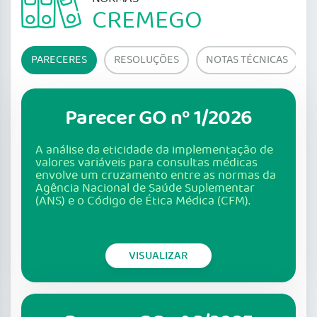
CREMEGO
PARECERES
RESOLUÇÕES
NOTAS TÉCNICAS
Parecer GO nº 1/2026
A análise da eticidade da implementação de
valores variáveis para consultas médicas
envolve um cruzamento entre as normas da
Agência Nacional de Saúde Suplementar
(ANS) e o Código de Ética Médica (CFM).
VISUALIZAR