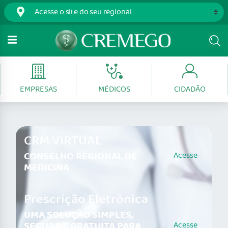
EMPRESAS
MÉDICOS
CIDADÃO
CRM VIRTUAL
CONSELHO REGIONAL DE
Acesse
MEDICINA
Prescrição Eletrônica
UMA SOLUÇÃO SIMPLES,
SEGURA E GRATUITA PARA
Acesse