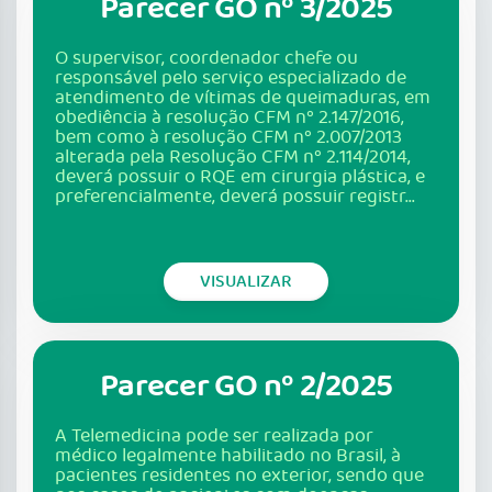
Parecer GO nº 3/2025
O supervisor, coordenador chefe ou
responsável pelo serviço especializado de
atendimento de vítimas de queimaduras, em
obediência à resolução CFM nº 2.147/2016,
bem como à resolução CFM nº 2.007/2013
alterada pela Resolução CFM nº 2.114/2014,
deverá possuir o RQE em cirurgia plástica, e
preferencialmente, deverá possuir registr...
VISUALIZAR
Parecer GO nº 2/2025
A Telemedicina pode ser realizada por
médico legalmente habilitado no Brasil, à
pacientes residentes no exterior, sendo que