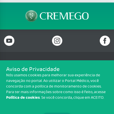
Telefone: (62) 3250 4900
Aviso de Privacidade
Email: cremego@cremego.org.br
Nós usamos cookies para melhorar sua experiência de
Rua T-28, N° 245, Qd. 24, Lotes 19 e 20, Setor Bueno, Goiânia/GO - CEP:
navegação no portal. Ao utilizar o Portal Médico, você
74210-040
concorda com a política de monitoramento de cookies.
Horário de funcionamento: Segunda a Sexta - 08h00 às 18h00
Para ter mais informações sobre como isso é feito, acesse
Política de cookies
. Se você concorda, clique em ACEITO.
Copyright CREMEGO. Todos os direitos reservados.
TRANSPARÊNCIA E PRESTAÇÃO DE